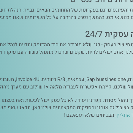
והפיננסים וגם בעקרונות של התחומים הבאים: גבייה, הנהלת חשב
ום בנושאי מס. בהמשך נפרט בהרחבה על כל השירותים שאנו מציעי
קית 24/7
נסי של העסק - כזו שלא מורידה את היד מהדופק ויודעת לנהל את
נו, אתם יכולים להיות שקטים שהכול מתנהל כשורה עם פיקוח וליו
 שלכם. קיימת אפשרות לעבודה מלאה או שילוב עם מערך ניהול
יהול מסודר, קפדני ויסודי. לא כל עסק יכול לעשות זאת בעצמו 
ק בשביל זה אנחנו והספקים המקצוענים שלנו כאן, ונדאג שאף משי
אונליין
, מבטיחים שלא תתאכזבו!