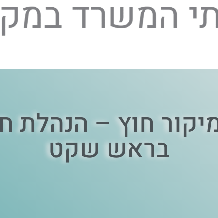
יקור חוץ – הנהלת ח
בראש שקט