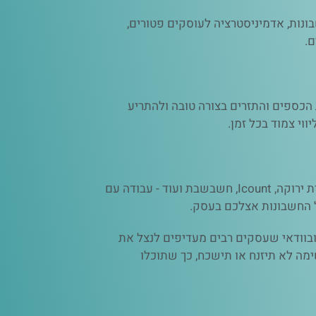
ונות, אדמיניסטרציה לעוסקים פטורים,
ם.
 הכספים והתזרים בצורה טובה ולהתריע
וי צמוד בכל זמן.
שימוש בתוכנות המתקדמות ביותר: Sap, פריורטי, פריורטי זום, Sap bussines one, עצמאית, R/3 ריווחית, Invoice 4U, חשבונית ירוקה, Icount, חשבשבת ועוד - עבודה עם
 החשבונות אצלכם בעסק.
ובוודאי שעסקים רבים מעדיפים לנצל את
מה לא תיזנח או תישכח, כך שתוכלו