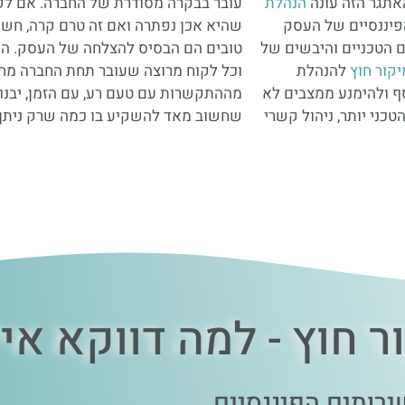
האתגר הזה עונה
הנהלת
עובר בבקרה מסודרת של החברה. אם לקו
הפיננסיים של העסק
שהיא אכן נפתרה ואם זה טרם קרה, חש
הטכניים והיבשים של
טובים הם הבסיס להצלחה של העסק. המו
יקור חוץ
להנהלת
וכל לקוח מרוצה שעובר תחת החברה מחזק ובונה אותו. מנגד, לקוחות שיצאו
ף ולהימנע ממצבים לא
ק. לכן, מדובר בתחום
כני יותר, ניהול קשרי
שחשוב מאד להשקיע בו כמה שרק ניתן.
 חוץ - למה דווקא אית
רותים הפיננסיים