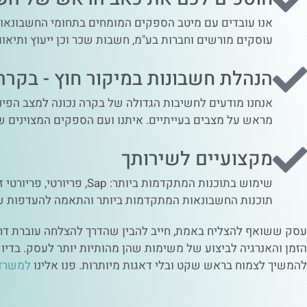
אנו עובדים עם מיטב הספקים המומחים בתחומי החשבונאות 
עוסקים מורשים וחברות בע"מ, חשבות שכר וכן ייעוץ ותיא
הנהלת חשבונות במיקור חוץ - בקרה עס
אנחנו מודעים לחשיבות הגדולה של בקרה נכונה למצב הפינ
מראש על מצבים בעייתיים. איתנו ועם הספקים המצוינים של
מקצועיים לשירותך
תוכנות החשבונאות המתקדמות ביותר והתאמה להעדפות של
עסק ששואף להצליח באמת, חייב להבין שהדרך להצלחה עוברת דרך נ
הזמן והאנרגיה לביצוע של משימות שהן מהותיות יותר לעסק. בדיו
להמשיך לצמוח בראש שקט ובלי דאגות מיותרות. פנו אלינו
למשרד 