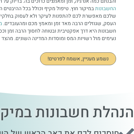
והבנתם כמה אנרגיה, זמן ומאמצים כרוכים בה. בדיוק על 
החשבונות
במיקור חוץ. טיפול מקיף וכולל בכל ההיבטים 
שלכם מאפשרת לכם להתפנות לעיקר ולא לעסוק בחלקים 
העסק, שגוזלים הרבה מאד זמן ומאמץ מכם ומהעובדים.
מ
חשבונות היא דרך אפקטיבית ובטוחה לחסוך הרבה זמן וכס
מההתקשרות עם טעם רע, עם הזמן, יבנו שם רע לבית העס
נעימים מול רשויות המס ומוסדות המדינה השונים. מהצד הט
נשמע מעניין, אשמח לפרטים!
הנהלת חשבונות במיקור
חוסכים לכם את כאב הראש של השי